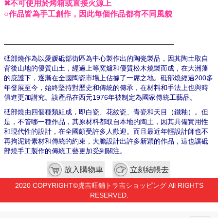
✖不可使用於烤箱或直接火源上
○作品皆為手工創作，因此每個作品都有不同風貌
—————————————————————————
砥部燒作為以愛媛砥部街區為中心製作出的陶瓷製品，因其陶土取自
背後山地的優質山土，經過上等窯爐和優質松木燒製而成，在大洲藩
的庇護下，逐漸在全國陶瓷市場上佔據了一席之地。砥部燒經過200多
年發展至今，始終堅持對歷史和傳統的傳承，在材料和手法上也與時
俱進更加講究。該產品在西元1976年被制定為國家傳統工藝品。
砥部燒由四個種類組成，即白瓷、花紋瓷、青瓷和天目（鐵釉）。但
是，不管哪一種作品，其原材料都取自本地的陶土，因其具備實用性
和現代性的設計，在全國頗受許多人歡迎。而且最近年輕設計師也不
再拘泥於素材和傳統的約束，大膽設計出許多新穎的作品，這也讓砥
部燒手工製作的傳統工藝更加受到關注。
放入購物車
立刻結帳去
2020 COPYRIGHT©虎吉旺鋪トラ吉ショッピング All RIGHTS
RESERVED.