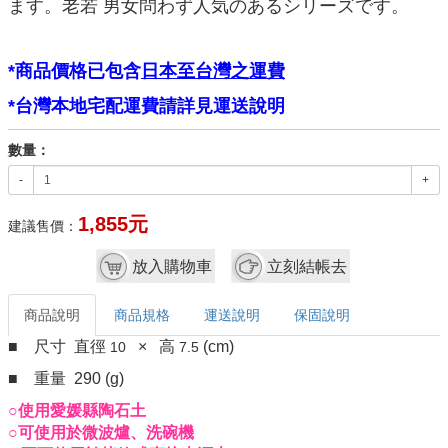
ます。老若 男女問わず人気のあるシリーズです。
*
商品價格已包含
日本至台灣之運費
*
台灣本地宅配運費請詳見運送說明
數量：
-
+
1,855元
建議售價：
放入購物車
立刻結帳去
商品說明
商品規格
運送說明
保固說明
■ 尺寸 直徑
× 高
(cm)
10
7.5
■ 重量 290 (g)
○使用愛媛縣陶石土
○可使用於微波爐、洗碗機