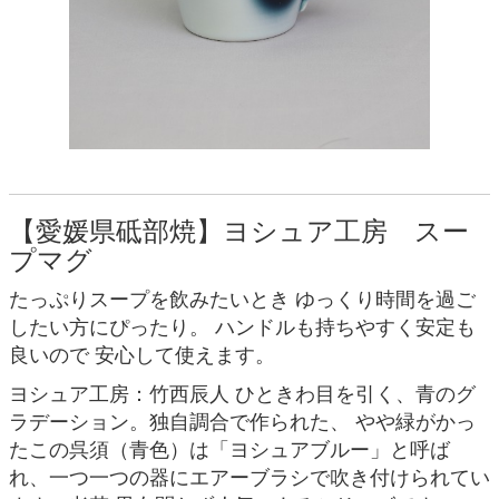
【愛媛県砥部焼】ヨシュア工房 スー
プマグ
たっぷりスープを飲みたいとき ゆっくり時間を過ご
したい方にぴったり。 ハンドルも持ちやすく安定も
良いので 安心して使えます。
ヨシュア工房：竹西辰人 ひときわ目を引く、青のグ
ラデーション。独自調合で作られた、 やや緑がかっ
たこの呉須（青色）は「ヨシュアブルー」と呼ば
れ、一つ一つの器にエアーブラシで吹き付けられてい